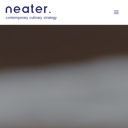
ילוג
Main
תוכן
Menu
contemporary culinary strategy